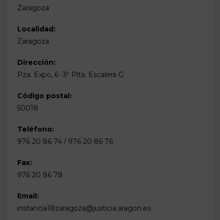
Zaragoza
Localidad:
Zaragoza
Dirección:
Pza. Expo, 6 -3ª Plta. Escalera G
Código postal:
50018
Teléfono:
976 20 86 74 / 976 20 86 76
Fax:
976 20 86 78
Email:
instancia18zaragoza@justicia.aragon.es