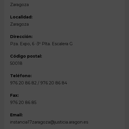
Zaragoza
Localidad:
Zaragoza
Dirección:
Pza. Expo, 6 -3ª Plta. Escalera G
Código postal:
50018
Teléfono:
976 20 86 82 / 976 20 86 84
Fax:
976 20 86 85
Email:
instancia17zaragoza@justicia.aragon.es