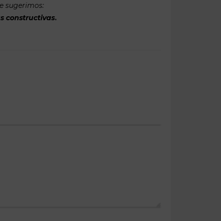
te sugerimos:
s constructivas
.