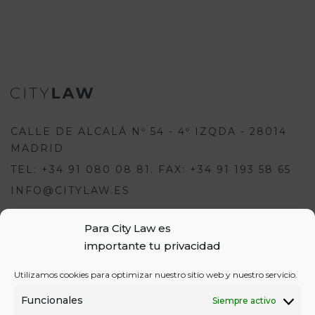
CALLE DE ALCALÁ Nº 54 - 4º IZQDA - 28014
MADRID
TEL: +34 91 080 08 81. FAX: +34 91 193 58 65
INFO@CITYLAW.ES
Para City Law es
Para escribir una opinión debes
importante tu privacidad
estar registrado e iniciar sesión:
USUARIOS
Utilizamos cookies para optimizar nuestro sitio web y nuestro servicio.
o
REGÍSTRATE
INICIA SESIÓN
INICIAR SESIÓN
Funcionales
Siempre activo
REGISTRO