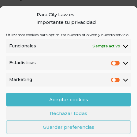
Para City Law es
importante tu privacidad
USUARIOS
Utilizamos cookies para optimizar nuestro sitio web y nuestro servicio.
INICIAR SESIÓN
Funcionales
Siempre activo
REGISTRO
Estadísticas
Estadís
Marketing
Market
|
|
|
AVISO LEGAL
POLÍTICA DE PRIVACIDAD
POLÍTICA DE COOKIES
Aceptar cookies
CONTACTO
© 2022 CITY LAW
Rechazar todas
TODOS LOS DERECHOS RESERVADOS.
Guardar preferencias