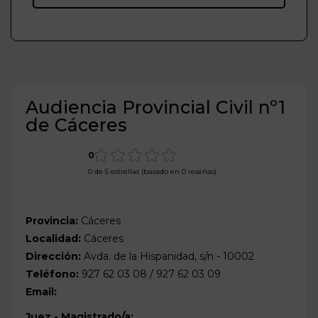
Audiencia Provincial Civil nº1
de Cáceres
0
0 de 5 estrellas (basado en 0 reseñas)
Provincia:
Cáceres
Localidad:
Cáceres
Dirección:
Avda. de la Hispanidad, s/n - 10002
Teléfono:
927 62 03 08 / 927 62 03 09
Email:
Juez - Magistrado/a: