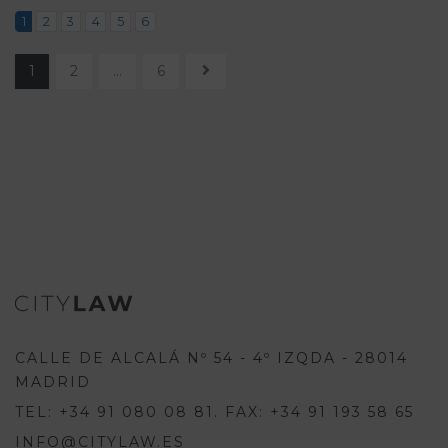
1
2
3
4
5
6
1
2
…
6
CALLE DE ALCALÁ Nº 54 - 4º IZQDA - 28014
MADRID
TEL: +34 91 080 08 81. FAX: +34 91 193 58 65
INFO@CITYLAW.ES