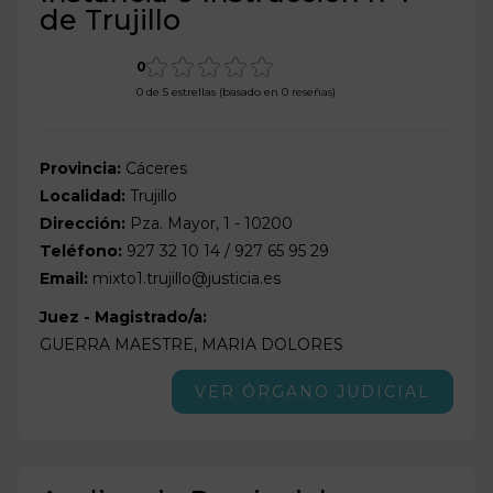
de Trujillo
0
0 de 5 estrellas (basado en 0 reseñas)
Provincia:
Cáceres
Localidad:
Trujillo
Dirección:
Pza. Mayor, 1 - 10200
Teléfono:
927 32 10 14 / 927 65 95 29
Email:
mixto1.trujillo@justicia.es
Juez - Magistrado/a:
GUERRA MAESTRE, MARIA DOLORES
VER ÓRGANO JUDICIAL