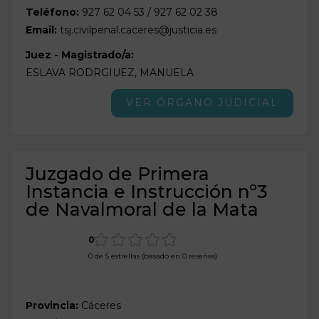
Teléfono:
927 62 04 53 / 927 62 02 38
Email:
tsj.civilpenal.caceres@justicia.es
Juez - Magistrado/a:
ESLAVA RODRGIUEZ, MANUELA
VER ÓRGANO JUDICIAL
Juzgado de Primera
Instancia e Instrucción nº3
de Navalmoral de la Mata
0
0 de 5 estrellas (basado en 0 reseñas)
Provincia:
Cáceres