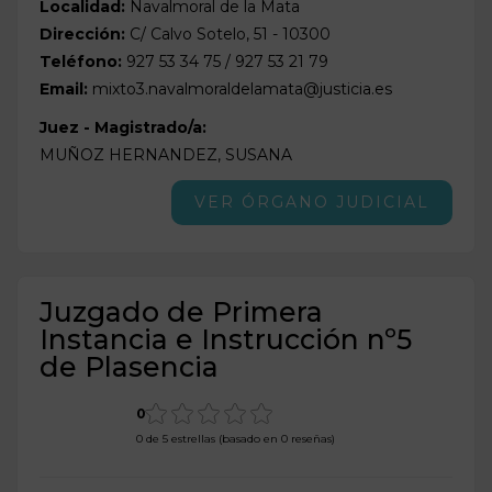
Localidad:
Navalmoral de la Mata
Dirección:
C/ Calvo Sotelo, 51 - 10300
Teléfono:
927 53 34 75 / 927 53 21 79
Email:
mixto3.navalmoraldelamata@justicia.es
Juez - Magistrado/a:
MUÑOZ HERNANDEZ, SUSANA
VER ÓRGANO JUDICIAL
Juzgado de Primera
Instancia e Instrucción nº5
de Plasencia
0
0 de 5 estrellas (basado en 0 reseñas)