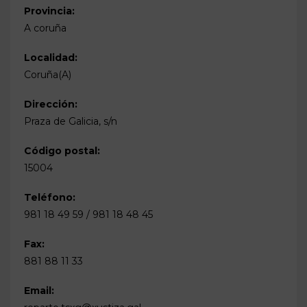
Provincia:
A coruña
Localidad:
Coruña(A)
Dirección:
Praza de Galicia, s/n
Código postal:
15004
Teléfono:
981 18 49 59 / 981 18 48 45
Fax:
881 88 11 33
Email: