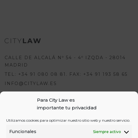
CALLE DE ALCALÁ Nº 54 - 4º IZQDA - 28014
MADRID
TEL: +34 91 080 08 81. FAX: +34 91 193 58 65
INFO@CITYLAW.ES
Para City Law es
Para escribir una opinión debes
importante tu privacidad
estar registrado e iniciar sesión:
USUARIOS
Utilizamos cookies para optimizar nuestro sitio web y nuestro servicio.
o
REGÍSTRATE
INICIA SESIÓN
INICIAR SESIÓN
Funcionales
Siempre activo
REGISTRO