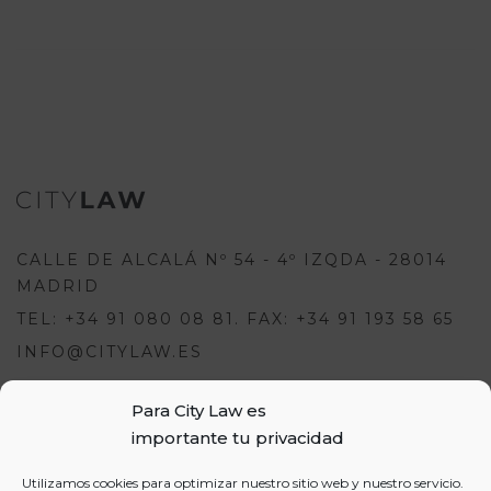
CALLE DE ALCALÁ Nº 54 - 4º IZQDA - 28014
MADRID
TEL: +34 91 080 08 81. FAX: +34 91 193 58 65
INFO@CITYLAW.ES
Para City Law es
Para escribir una opinión debes
importante tu privacidad
estar registrado e iniciar sesión:
USUARIOS
Utilizamos cookies para optimizar nuestro sitio web y nuestro servicio.