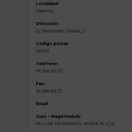
Localidad:
Vàlencia
Dirección:
C/ Historiador Chabás, 2
Código postal:
46003
Teléfono:
96 386 85 00
Fax:
96 386 86 27
Email:
Juez – Magistrado/a:
MILLAN HERRANDIS, MARIA ALICIA