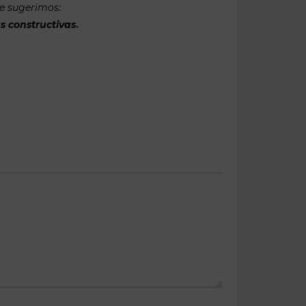
te sugerimos:
s constructivas
.