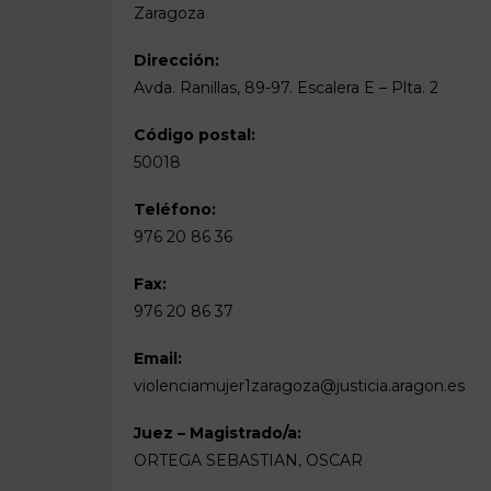
Zaragoza
Dirección:
Avda. Ranillas, 89-97. Escalera E – Plta. 2
Código postal:
50018
Teléfono:
976 20 86 36
Fax:
976 20 86 37
Email:
violenciamujer1zaragoza@justicia.aragon.es
Juez – Magistrado/a:
ORTEGA SEBASTIAN, OSCAR