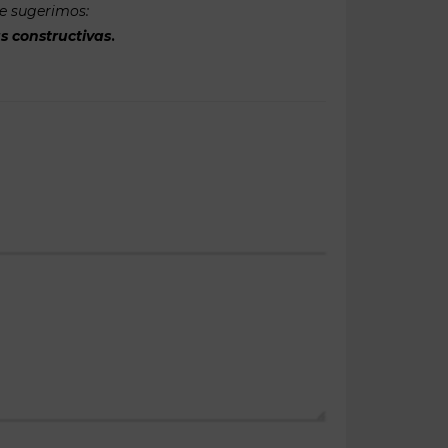
te sugerimos:
s constructivas
.