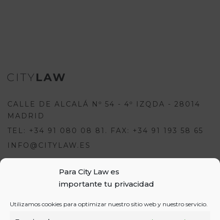
CALLE DE ALCALÁ Nº 54 - 4º IZQDA - 28014
MADRID
TEL: +34 91 080 08 81. FAX: +34 91 193 58 65
INFO@CITYLAW.ES
Para City Law es
Para escribir una opinión debes
importante tu privacidad
estar registrado e iniciar sesión:
USUARIOS
Utilizamos cookies para optimizar nuestro sitio web y nuestro servicio.
o
REGÍSTRATE
INICIA SESIÓN
INICIAR SESIÓN