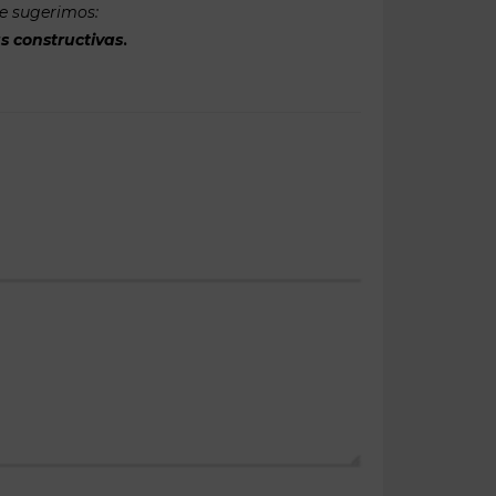
te sugerimos:
s constructivas
.