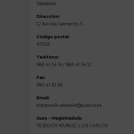
Valladolid
Dirección:
C/ Nicolás Salmerón, 5
Código postal:
47003
Teléfono:
983 41 34 16 / 983 41 34 12
Fax:
983 41 32 69
Email:
instancia9.valladolid@justicia.es
Juez – Magistrado/a:
TEJEDOR MUÑOZ, LUIS CARLOS