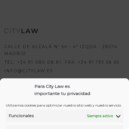
CALLE DE ALCALÁ Nº 54 - 4º IZQDA - 28014
MADRID
TEL: +34 91 080 08 81. FAX: +34 91 193 58 65
INFO@CITYLAW.ES
Para escribir una opinión debes
Para City Law es
estar registrado e iniciar sesión:
importante tu privacidad
USUARIOS
Utilizamos cookies para optimizar nuestro sitio web y nuestro servicio.
o
REGÍSTRATE
INICIA SESIÓN
INICIAR SESIÓN
Funcionales
Siempre activo
REGISTRO