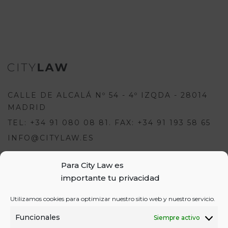
CALLE DE ALCALÁ Nº 54 - 4º IZQDA - 28014
MADRID
TEL: +34 91 080 08 81. FAX: +34 91 193 58 65
INFO@CITYLAW.ES
Para City Law es
Para escribir una opinión debes
importante tu privacidad
estar registrado e iniciar sesión:
USUARIOS
Utilizamos cookies para optimizar nuestro sitio web y nuestro servicio.
o
REGÍSTRATE
INICIA SESIÓN
INICIAR SESIÓN
Funcionales
Siempre activo
REGISTRO