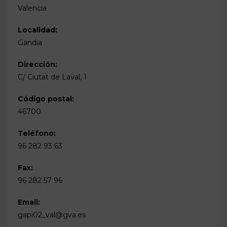
Valencia
Localidad:
Gandia
Dirección:
C/ Ciutat de Laval, 1
Código postal:
46700
Teléfono:
96 282 93 63
Fax:
96 282 57 96
Email:
gapi02_val@gva.es