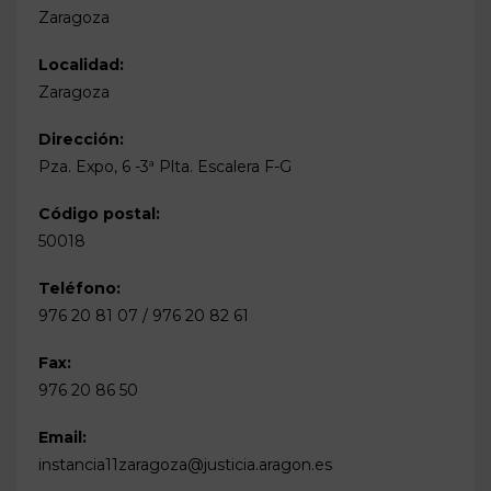
Zaragoza
Localidad:
Zaragoza
Dirección:
Pza. Expo, 6 -3ª Plta. Escalera F-G
Código postal:
50018
Teléfono:
976 20 81 07 / 976 20 82 61
Fax:
976 20 86 50
Email:
instancia11zaragoza@justicia.aragon.es