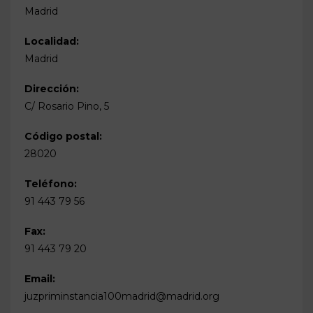
Madrid
Localidad:
Madrid
Dirección:
C/ Rosario Pino, 5
Código postal:
28020
Teléfono:
91 443 79 56
Fax:
91 443 79 20
Email:
juzpriminstancia100madrid@madrid.org