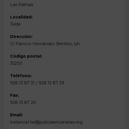
Las Palmas
Localidad:
Telde
Dirección:
C/ Párroco Hernández Benítez, s/n
Código postal:
35200
Teléfono:
928 13 87 31 / 928 13 87 39
Fax:
928 13 87 20
Email:
instancia1.tel@justiciaencanarias.org