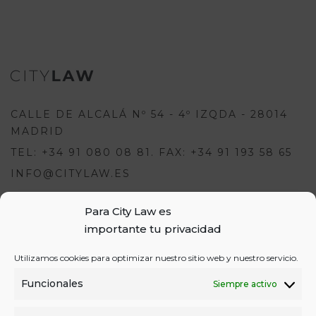
CALLE DE ALCALÁ Nº 54 - 4º IZQDA - 28014
MADRID
TEL: +34 91 080 08 81. FAX: +34 91 193 58 65
INFO@CITYLAW.ES
Para escribir una opinión debes
Para City Law es
estar registrado e iniciar sesión:
importante tu privacidad
USUARIOS
Utilizamos cookies para optimizar nuestro sitio web y nuestro servicio.
o
REGÍSTRATE
INICIA SESIÓN
INICIAR SESIÓN
Funcionales
Siempre activo
REGISTRO