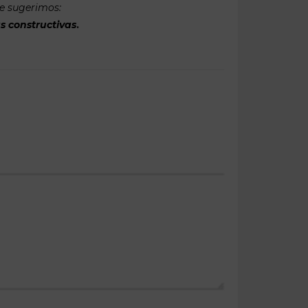
te sugerimos:
s constructivas
.