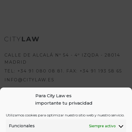
CALLE DE ALCALÁ Nº 54 - 4º IZQDA - 28014
MADRID
TEL: +34 91 080 08 81. FAX: +34 91 193 58 65
INFO@CITYLAW.ES
Para City Law es
Para escribir una opinión debes
importante tu privacidad
estar registrado e iniciar sesión:
USUARIOS
Utilizamos cookies para optimizar nuestro sitio web y nuestro servicio.
o
REGÍSTRATE
INICIA SESIÓN
INICIAR SESIÓN
Funcionales
Siempre activo
REGISTRO