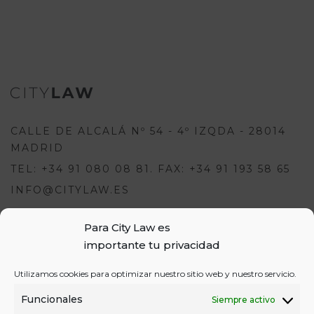
CALLE DE ALCALÁ Nº 54 - 4º IZQDA - 28014
MADRID
TEL: +34 91 080 08 81. FAX: +34 91 193 58 65
INFO@CITYLAW.ES
Para City Law es
Para escribir una opinión debes
importante tu privacidad
estar registrado e iniciar sesión:
USUARIOS
Utilizamos cookies para optimizar nuestro sitio web y nuestro servicio.
o
REGÍSTRATE
INICIA SESIÓN
INICIAR SESIÓN
Funcionales
Siempre activo
REGISTRO