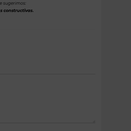
te sugerimos:
s constructivas
.