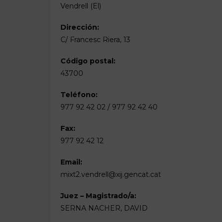
Vendrell (El)
Dirección:
C/ Francesc Riera, 13
Código postal:
43700
Teléfono:
977 92 42 02 / 977 92 42 40
Fax:
977 92 42 12
Email:
mixt2.vendrell@xij.gencat.cat
Juez – Magistrado/a:
SERNA NACHER, DAVID