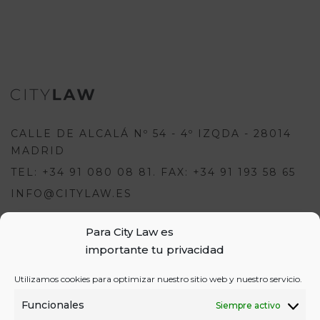
CALLE DE ALCALÁ Nº 54 - 4º IZQDA - 28014
MADRID
TEL: +34 91 080 08 81. FAX: +34 91 193 58 65
INFO@CITYLAW.ES
Para City Law es
Para escribir una opinión debes
importante tu privacidad
estar registrado e iniciar sesión:
USUARIOS
Utilizamos cookies para optimizar nuestro sitio web y nuestro servicio.
o
REGÍSTRATE
INICIA SESIÓN
INICIAR SESIÓN
Funcionales
Siempre activo
REGISTRO