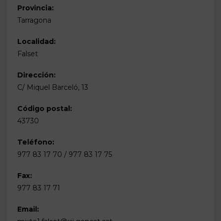
Provincia:
Tarragona
Localidad:
Falset
Dirección:
C/ Miquel Barceló, 13
Código postal:
43730
Teléfono:
977 83 17 70 / 977 83 17 75
Fax:
977 83 17 71
Email: