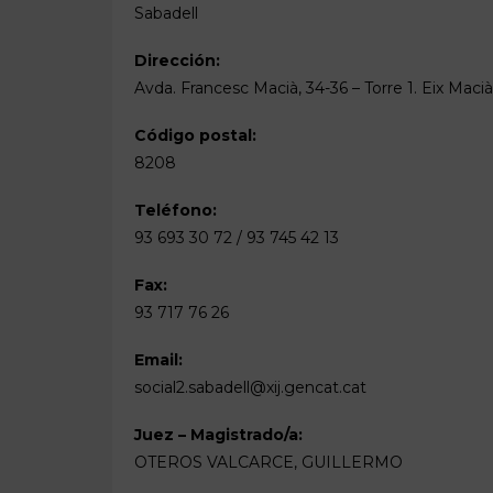
Sabadell
Dirección:
Avda. Francesc Macià, 34-36 – Torre 1. Eix Macià
Código postal:
8208
Teléfono:
93 693 30 72 / 93 745 42 13
Fax:
93 717 76 26
Email:
social2.sabadell@xij.gencat.cat
Juez – Magistrado/a:
OTEROS VALCARCE, GUILLERMO