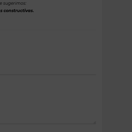
te sugerimos:
s constructivas
.