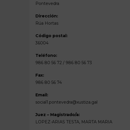
Pontevedra
Dirección:
Rúa Hortas
Código postal:
36004
Teléfono:
986 80 56 72 / 986 80 56 73
Fax:
986 80 56 74
Email:
social1.pontevedra@xustiza.gal
Juez – Magistrado/a:
LOPEZ-ARIAS TESTA, MARTA MARIA