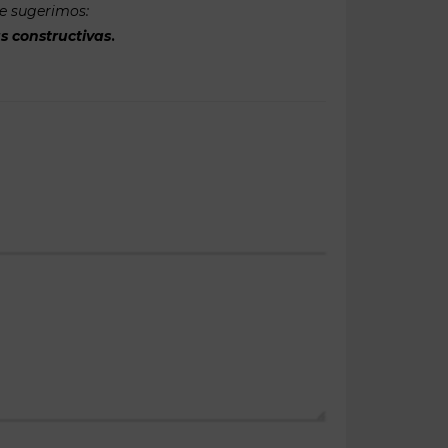
te sugerimos:
s constructivas
.