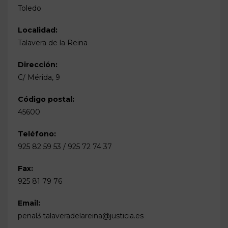
Toledo
Localidad:
Talavera de la Reina
Dirección:
C/ Mérida, 9
Código postal:
45600
Teléfono:
925 82 59 53 / 925 72 74 37
Fax:
925 81 79 76
Email:
penal3.talaveradelareina@justicia.es