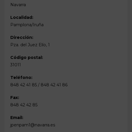
Navarra
Localidad:
Pamplona/Iruña
Dirección:
Pza. del Juez Elío, 1
Código postal:
31011
Teléfono:
848 42 41 85 / 848 42 41 86
Fax:
848 42 42 85
Email:
jpenpam1@navarra.es