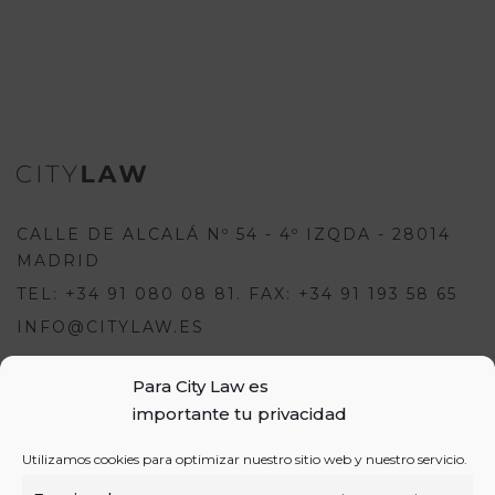
CALLE DE ALCALÁ Nº 54 - 4º IZQDA - 28014
MADRID
TEL: +34 91 080 08 81. FAX: +34 91 193 58 65
INFO@CITYLAW.ES
Para City Law es
Para escribir una opinión debes
importante tu privacidad
estar registrado e iniciar sesión:
USUARIOS
Utilizamos cookies para optimizar nuestro sitio web y nuestro servicio.
o
REGÍSTRATE
INICIA SESIÓN
INICIAR SESIÓN