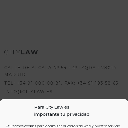
CALLE DE ALCALÁ Nº 54 - 4º IZQDA - 28014
MADRID
TEL: +34 91 080 08 81. FAX: +34 91 193 58 65
INFO@CITYLAW.ES
Para City Law es
Para escribir una opinión debes
importante tu privacidad
estar registrado e iniciar sesión:
USUARIOS
Utilizamos cookies para optimizar nuestro sitio web y nuestro servicio.