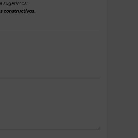
te sugerimos:
s constructivas
.