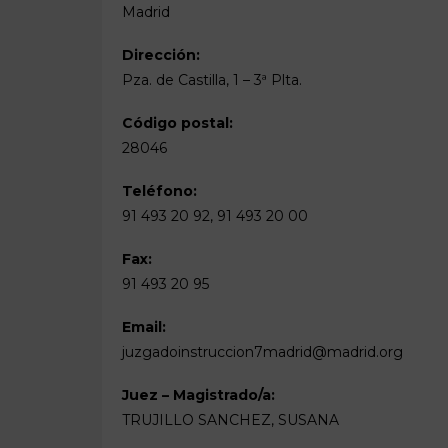
Madrid
Dirección:
Pza. de Castilla, 1 – 3ª Plta.
Código postal:
28046
Teléfono:
91 493 20 92, 91 493 20 00
Fax:
91 493 20 95
Email:
juzgadoinstruccion7madrid@madrid.org
Juez – Magistrado/a:
TRUJILLO SANCHEZ, SUSANA