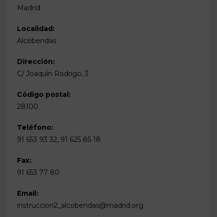
Madrid
Localidad:
Alcobendas
Dirección:
C/ Joaquín Rodrigo, 3
Código postal:
28100
Teléfono:
91 653 93 32, 91 625 85 18
Fax:
91 653 77 80
Email:
instruccion2_alcobendas@madrid.org