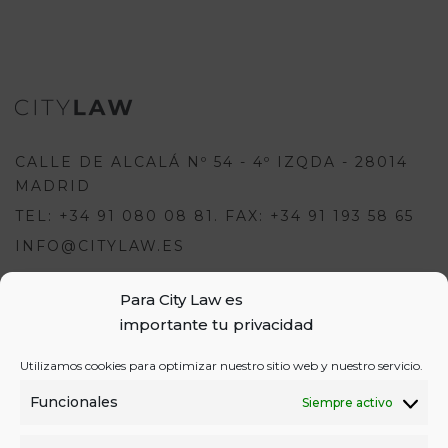
CALLE DE ALCALÁ Nº 54 - 4º IZQDA - 28014
MADRID
TEL: +34 91 080 08 81. FAX: +34 91 193 58 65
INFO@CITYLAW.ES
Para escribir una opinión debes
Para City Law es
estar registrado e iniciar sesión:
importante tu privacidad
USUARIOS
Utilizamos cookies para optimizar nuestro sitio web y nuestro servicio.
o
REGÍSTRATE
INICIA SESIÓN
INICIAR SESIÓN
Funcionales
Siempre activo
REGISTRO