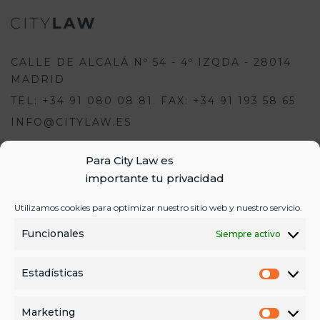
CALLE DE ALCALÁ Nº 54 - 4º IZQDA - 28014
MADRID
TEL: +34 91 080 08 81. FAX: +34 91 193 58 65
INFO@CITYLAW.ES
Para escribir una opinión debes
estar registrado e iniciar sesión:
Para City Law es
importante tu privacidad
USUARIOS
o
REGÍSTRATE
INICIA SESIÓN
Utilizamos cookies para optimizar nuestro sitio web y nuestro servicio.
INICIAR SESIÓN
Funcionales
Siempre activo
REGISTRO
Estadísticas
Estadí
Marketing