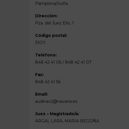
Pamplona/Iruña
Dirección:
Pza. del Juez Elío, 1
Código postal:
31011
Teléfono:
848 42 41 06 / 848 42 41 07
Fax:
848 42 41 56
Email:
audinav2@navarra.es
Juez – Magistrado/a:
ARGAL LARA, MARIA BEGOÑA