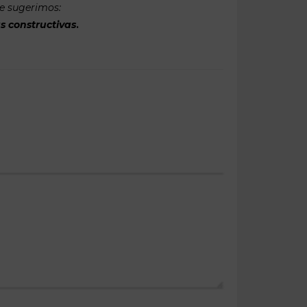
te sugerimos:
s constructivas
.