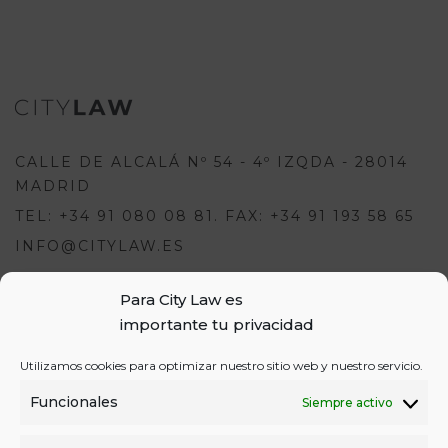
CALLE DE ALCALÁ Nº 54 - 4º IZQDA - 28014
MADRID
TEL: +34 91 080 08 81. FAX: +34 91 193 58 65
INFO@CITYLAW.ES
Para escribir una opinión debes
Para City Law es
estar registrado e iniciar sesión:
importante tu privacidad
USUARIOS
Utilizamos cookies para optimizar nuestro sitio web y nuestro servicio.
o
REGÍSTRATE
INICIA SESIÓN
INICIAR SESIÓN
Funcionales
Siempre activo
REGISTRO