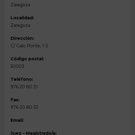
Zaragoza
Localidad:
Zaragoza
Dirección:
C/ Galo Ponte, 1-3
Código postal:
50003
Teléfono:
976 20 80 31
Fax:
976 20 80 32
Email:
Juez – Magistrado/a: